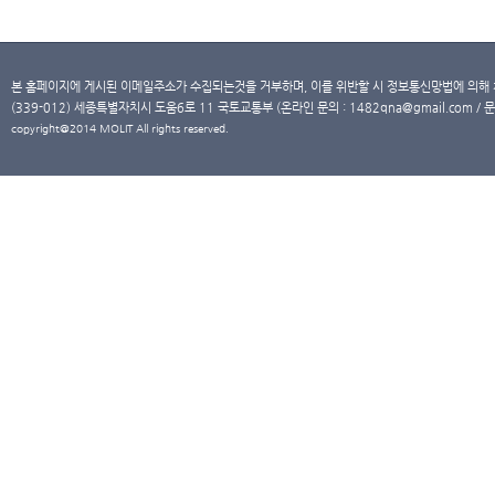
본 홈페이지에 게시된 이메일주소가 수집되는것을 거부하며, 이를 위반할 시 정보통신망법에 의해
(339-012) 세종특별자치시 도움6로 11 국토교통부 (온라인 문의 : 1482qna@gmail.com / 문
copyright@2014 MOLIT All rights reserved.