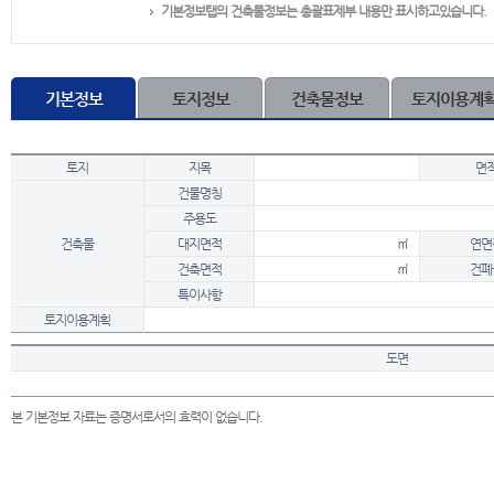
기본정보탭의 건축물정보는 총괄표제부 내용만 표시하고있습니다.
기본정보
토지정보
건축물정보
토지이용계
토지
지목
면
건물명칭
주용도
건축물
대지면적
㎡
연면
건축면적
㎡
건폐
특이사항
토지이용계획
도면
본 기본정보 자료는 증명서로서의 효력이 없습니다.