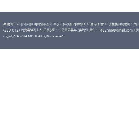
본 홈페이지에 게시된 이메일주소가 수집되는것을 거부하며, 이를 위반할 시 정보통신망법에 의해
(339-012) 세종특별자치시 도움6로 11 국토교통부 (온라인 문의 : 1482qna@gmail.com / 문
copyright@2014 MOLIT All rights reserved.