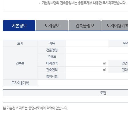
기본정보탭의 건축물정보는 총괄표제부 내용만 표시하고있습니다.
기본정보
토지정보
건축물정보
토지이용계
토지
지목
면
건물명칭
주용도
건축물
대지면적
㎡
연면
건축면적
㎡
건폐
특이사항
토지이용계획
도면
본 기본정보 자료는 증명서로서의 효력이 없습니다.