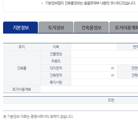
기본정보탭의 건축물정보는 총괄표제부 내용만 표시하고있습니다.
기본정보
토지정보
건축물정보
토지이용계
토지
지목
면
건물명칭
주용도
건축물
대지면적
㎡
연면
건축면적
㎡
건폐
특이사항
토지이용계획
도면
본 기본정보 자료는 증명서로서의 효력이 없습니다.