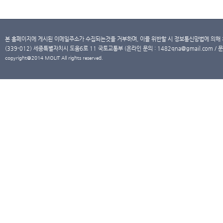
본 홈페이지에 게시된 이메일주소가 수집되는것을 거부하며, 이를 위반할 시 정보통신망법에 의해
(339-012) 세종특별자치시 도움6로 11 국토교통부 (온라인 문의 : 1482qna@gmail.com / 문
copyright@2014 MOLIT All rights reserved.