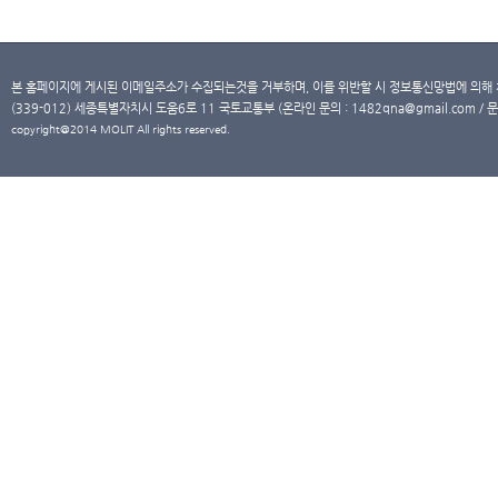
본 홈페이지에 게시된 이메일주소가 수집되는것을 거부하며, 이를 위반할 시 정보통신망법에 의해
(339-012) 세종특별자치시 도움6로 11 국토교통부 (온라인 문의 : 1482qna@gmail.com / 문
copyright@2014 MOLIT All rights reserved.