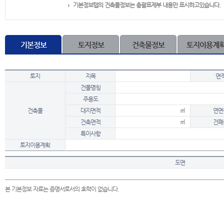
기본정보탭의 건축물정보는 총괄표제부 내용만 표시하고있습니다.
기본정보
토지정보
건축물정보
토지이용계
토지
지목
면
건물명칭
주용도
건축물
대지면적
㎡
연면
건축면적
㎡
건폐
특이사항
토지이용계획
도면
본 기본정보 자료는 증명서로서의 효력이 없습니다.