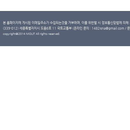
본 홈페이지에 게시된 이메일주소가 수집되는것을 거부하며, 이를 위반할 시 정보통신망법에 의해
(339-012) 세종특별자치시 도움6로 11 국토교통부 (온라인 문의 : 1482qna@gmail.com / 문
copyright@2014 MOLIT All rights reserved.