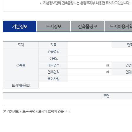
기본정보탭의 건축물정보는 총괄표제부 내용만 표시하고있습니다.
기본정보
토지정보
건축물정보
토지이용계
토지
지목
면
건물명칭
주용도
건축물
대지면적
㎡
연면
건축면적
㎡
건폐
특이사항
토지이용계획
도면
본 기본정보 자료는 증명서로서의 효력이 없습니다.