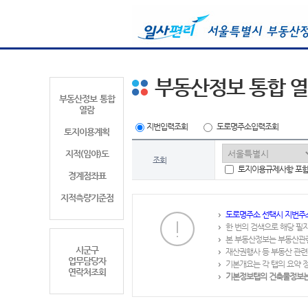
부동산정보 통합 
부동산정보 통합
열람
지번입력조회
도로명주소입력조회
토지이용계획
지적(임야)도
조회
토지이용규제사항 포
경계점좌표
지적측량기준점
도로명주소 선택시 지번주
한 번의 검색으로 해당 필
본 부동산정보는 부동산관
시군구
재산권행사 등 부동산 관련
업무담당자
기본개요는 각 탭의 요약 
연락처조회
기본정보탭의 건축물정보는