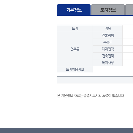
기본정보
토지정보
토지
지목
건물명칭
주용도
건축물
대지면적
건축면적
특이사항
토지이용계획
본 기본정보 자료는 증명서로서의 효력이 없습니다.