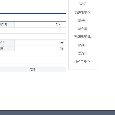
경기도
강원특별자치도
충청북도
시지가
원 / ㎡
충청남도
전북특별자치도
물수
동
경상북도
적률
%
경상남도
제주특별자치도
범례