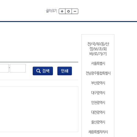
글자크기
전/국/부/동/산
정/보/조/회
바/로/가/기
서울특별시
-
전남광주통합특별시
부산광역시
대구광역시
인천광역시
대전광역시
울산광역시
세종특별자치시