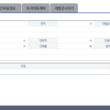
건축물정보
토지이용계획
개별공시지가
면적
㎡
개별공
㎡
연면적
㎡
건축
㎡
건폐율
%
용
도면