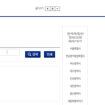
글자크기
전/국/부/동/산
정/보/조/회
바/로/가/기
서울특별시
-
전남광주통합특별시
부산광역시
대구광역시
인천광역시
대전광역시
울산광역시
세종특별자치시