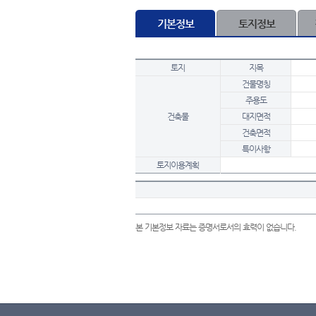
기본정보
토지정보
토지
지목
건물명칭
주용도
건축물
대지면적
건축면적
특이사항
토지이용계획
본 기본정보 자료는 증명서로서의 효력이 없습니다.