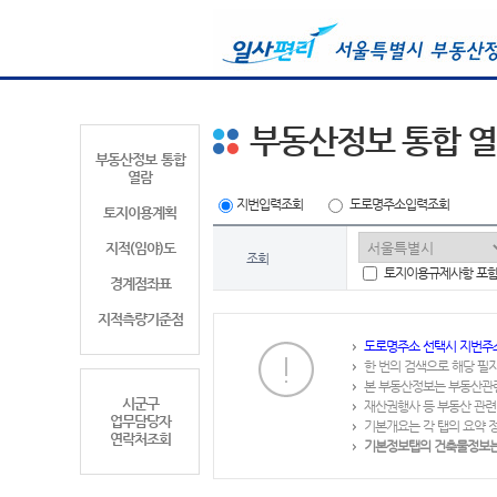
부동산정보 통합 
부동산정보 통합
열람
지번입력조회
도로명주소입력조회
토지이용계획
지적(임야)도
조회
토지이용규제사항 포
경계점좌표
지적측량기준점
도로명주소 선택시 지번주
한 번의 검색으로 해당 필
본 부동산정보는 부동산관
시군구
재산권행사 등 부동산 관련
업무담당자
기본개요는 각 탭의 요약 
연락처조회
기본정보탭의 건축물정보는