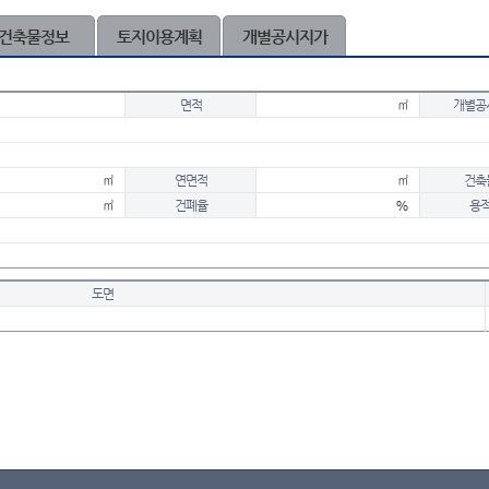
건축물정보
토지이용계획
개별공시지가
면적
㎡
개별공
㎡
연면적
㎡
건축
㎡
건폐율
%
용
도면