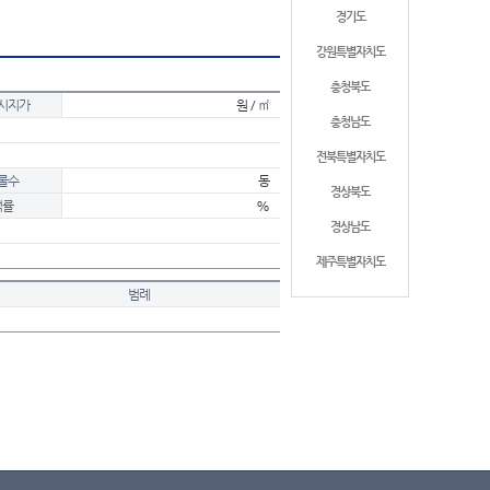
경기도
강원특별자치도
충청북도
시지가
원 / ㎡
충청남도
전북특별자치도
물수
동
경상북도
적률
%
경상남도
제주특별자치도
범례