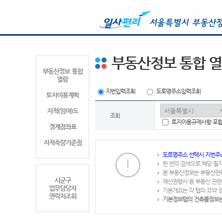
부동산정보 통합 
부동산정보 통합
열람
지번입력조회
도로명주소입력조회
토지이용계획
지적(임야)도
조회
토지이용규제사항 포
경계점좌표
지적측량기준점
도로명주소 선택시 지번주
한 번의 검색으로 해당 필
본 부동산정보는 부동산관
시군구
재산권행사 등 부동산 관련
업무담당자
기본개요는 각 탭의 요약 
연락처조회
기본정보탭의 건축물정보는