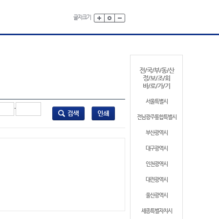
글자크기
전/국/부/동/산
정/보/조/회
바/로/가/기
서울특별시
-
전남광주통합특별시
부산광역시
대구광역시
인천광역시
대전광역시
울산광역시
세종특별자치시