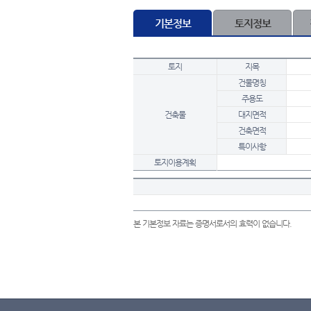
기본정보
토지정보
토지
지목
건물명칭
주용도
건축물
대지면적
건축면적
특이사항
토지이용계획
본 기본정보 자료는 증명서로서의 효력이 없습니다.