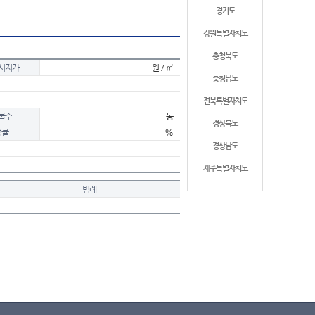
경기도
강원특별자치도
충청북도
시지가
원 / ㎡
충청남도
전북특별자치도
물수
동
경상북도
적률
%
경상남도
제주특별자치도
범례