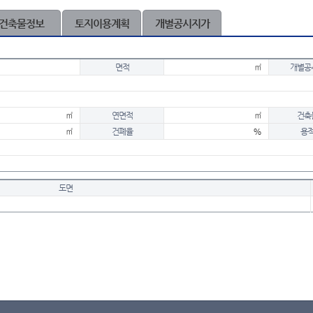
건축물정보
토지이용계획
개별공시지가
면적
㎡
개별공
㎡
연면적
㎡
건축
㎡
건폐율
%
용
도면