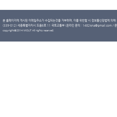
본 홈페이지에 게시된 이메일주소가 수집되는것을 거부하며, 이를 위반할 시 정보통신망법에 의해
(339-012) 세종특별자치시 도움6로 11 국토교통부 (온라인 문의 : 1482qna@gmail.com / 문
copyright@2014 MOLIT All rights reserved.