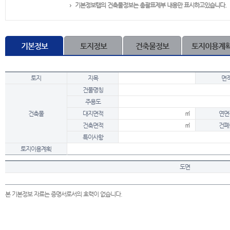
기본정보탭의 건축물정보는 총괄표제부 내용만 표시하고있습니다.
기본정보
토지정보
건축물정보
토지이용계
토지
지목
면
건물명칭
주용도
건축물
대지면적
㎡
연면
건축면적
㎡
건폐
특이사항
토지이용계획
도면
본 기본정보 자료는 증명서로서의 효력이 없습니다.