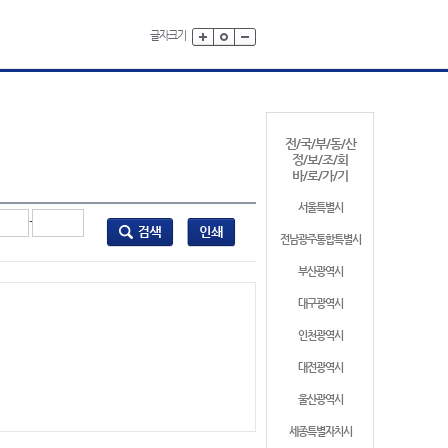
글자크기
전/국/부/동/산
정/보/조/회
바/로/가/기
서울특별시
-
전남광주통합특별시
부산광역시
대구광역시
인천광역시
대전광역시
울산광역시
세종특별자치시