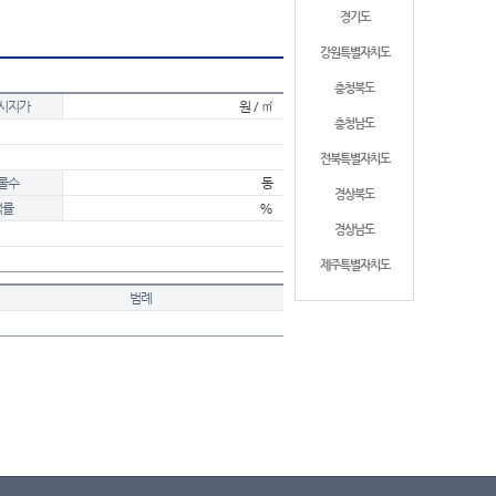
경기도
강원특별자치도
충청북도
시지가
원 / ㎡
충청남도
전북특별자치도
물수
동
경상북도
적률
%
경상남도
제주특별자치도
범례