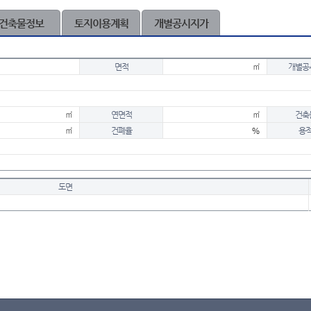
건축물정보
토지이용계획
개별공시지가
면적
㎡
개별공
㎡
연면적
㎡
건축
㎡
건폐율
%
용
도면