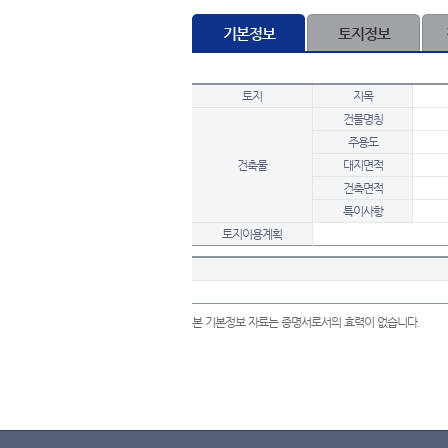
기본정보
토지정보
토지
지목
건물명칭
주용도
건축물
대지면적
건축면적
특이사항
토지이용계획
본 기본정보 자료는 증명서로서의 효력이 없습니다.