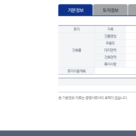
기본정보
토지정보
토지
지목
건물명칭
주용도
건축물
대지면적
건축면적
특이사항
토지이용계획
본 기본정보 자료는 증명서로서의 효력이 없습니다.