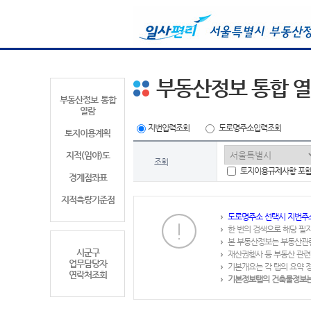
부동산정보 통합 
부동산정보 통합
열람
지번입력조회
도로명주소입력조회
토지이용계획
지적(임야)도
조회
토지이용규제사항 포
경계점좌표
지적측량기준점
도로명주소 선택시 지번주
한 번의 검색으로 해당 필
본 부동산정보는 부동산관
시군구
재산권행사 등 부동산 관련
업무담당자
기본개요는 각 탭의 요약 
연락처조회
기본정보탭의 건축물정보는