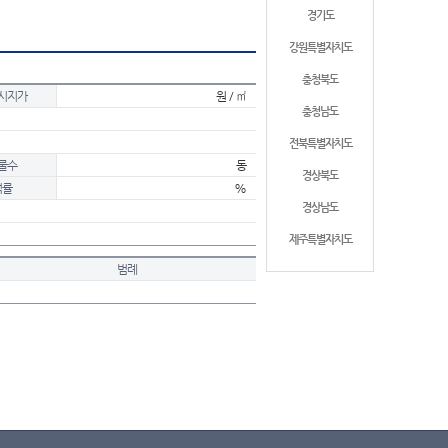
경기도
강원특별자치도
충청북도
시지가
원 / ㎡
충청남도
전북특별자치도
물수
동
경상북도
적률
%
경상남도
제주특별자치도
범례