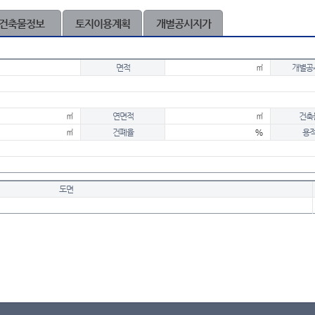
건축물정보
토지이용계획
개별공시지가
면적
㎡
개별공
㎡
연면적
㎡
건축
㎡
건폐율
%
용
도면