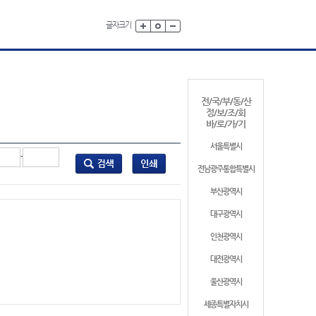
글자크기
전/국/부/동/산
정/보/조/회
바/로/가/기
서울특별시
-
전남광주통합특별시
부산광역시
대구광역시
인천광역시
대전광역시
울산광역시
세종특별자치시