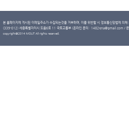
본 홈페이지에 게시된 이메일주소가 수집되는것을 거부하며, 이를 위반할 시 정보통신망법에 의해
(339-012) 세종특별자치시 도움6로 11 국토교통부 (온라인 문의 : 1482qna@gmail.com / 문
copyright@2014 MOLIT All rights reserved.