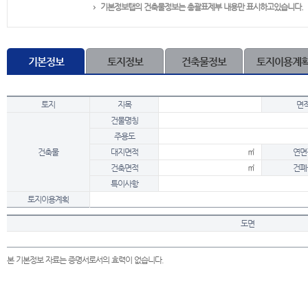
기본정보탭의 건축물정보는 총괄표제부 내용만 표시하고있습니다.
기본정보
토지정보
건축물정보
토지이용계
토지
지목
면
건물명칭
주용도
건축물
대지면적
㎡
연면
건축면적
㎡
건폐
특이사항
토지이용계획
도면
본 기본정보 자료는 증명서로서의 효력이 없습니다.