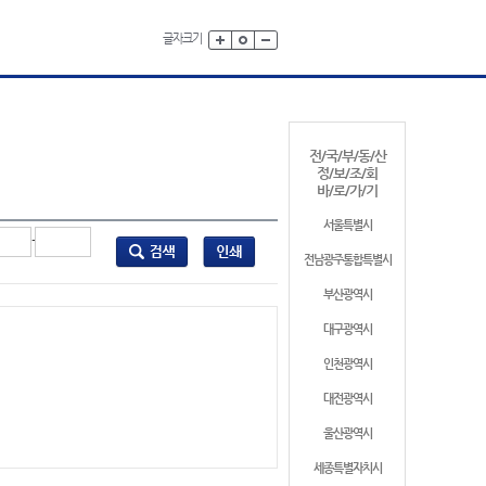
글자크기
전/국/부/동/산
정/보/조/회
바/로/가/기
서울특별시
-
전남광주통합특별시
부산광역시
대구광역시
인천광역시
대전광역시
울산광역시
세종특별자치시