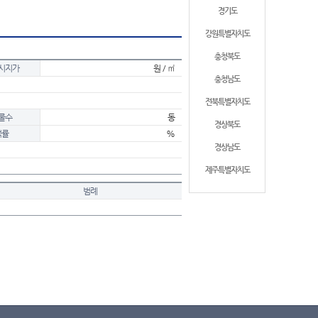
경기도
강원특별자치도
충청북도
시지가
원 / ㎡
충청남도
전북특별자치도
물수
동
경상북도
적률
%
경상남도
제주특별자치도
범례