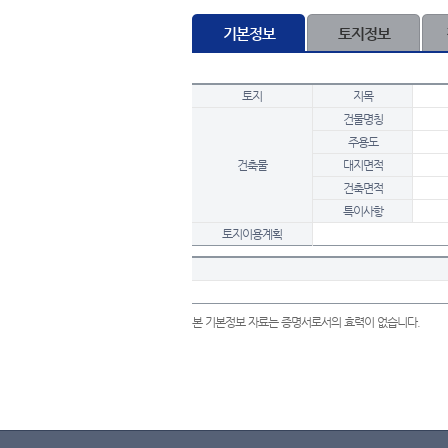
기본정보
토지정보
토지
지목
건물명칭
주용도
건축물
대지면적
건축면적
특이사항
토지이용계획
본 기본정보 자료는 증명서로서의 효력이 없습니다.