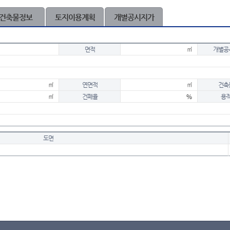
건축물정보
토지이용계획
개별공시지가
면적
㎡
개별공
㎡
연면적
㎡
건축
㎡
건폐율
%
용
도면