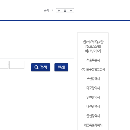
글자크기
전/국/부/동/산
정/보/조/회
바/로/가/기
서울특별시
-
전남광주통합특별시
부산광역시
대구광역시
인천광역시
대전광역시
울산광역시
세종특별자치시