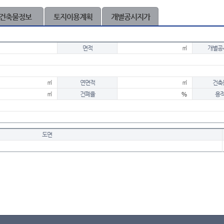
건축물정보
토지이용계획
개별공시지가
면적
㎡
개별공
㎡
연면적
㎡
건축
㎡
건폐율
%
용
도면