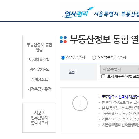
부동산정보 통합 
부동산정보 통합
열람
지번입력조회
도로명주소입력조회
토지이용계획
지적(임야)도
조회
토지이용규제사항 포
경계점좌표
지적측량기준점
도로명주소 선택시 지번주
한 번의 검색으로 해당 필
본 부동산정보는 부동산관
시군구
재산권행사 등 부동산 관련
업무담당자
기본개요는 각 탭의 요약 
연락처조회
기본정보탭의 건축물정보는