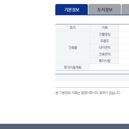
기본정보
토지정보
토지
지목
건물명칭
주용도
건축물
대지면적
건축면적
특이사항
토지이용계획
본 기본정보 자료는 증명서로서의 효력이 없습니다.