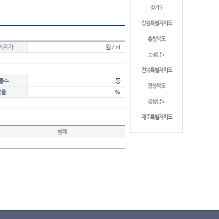
경기도
강원특별자치도
충청북도
시지가
원 / ㎡
충청남도
전북특별자치도
물수
동
경상북도
적률
%
경상남도
제주특별자치도
범례