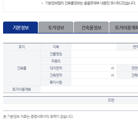
기본정보탭의 건축물정보는 총괄표제부 내용만 표시하고있습니다.
기본정보
토지정보
건축물정보
토지이용계
토지
지목
면
건물명칭
주용도
건축물
대지면적
㎡
연면
건축면적
㎡
건폐
특이사항
토지이용계획
도면
본 기본정보 자료는 증명서로서의 효력이 없습니다.