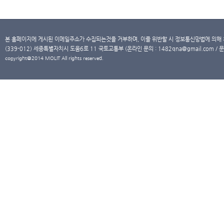
본 홈페이지에 게시된 이메일주소가 수집되는것을 거부하며, 이를 위반할 시 정보통신망법에 의해
(339-012) 세종특별자치시 도움6로 11 국토교통부 (온라인 문의 : 1482qna@gmail.com / 문
copyright@2014 MOLIT All rights reserved.