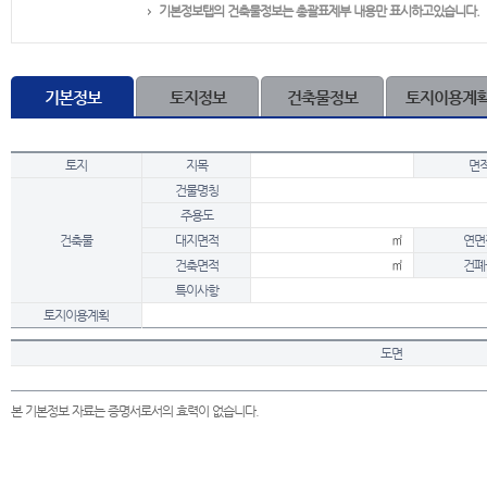
기본정보탭의 건축물정보는 총괄표제부 내용만 표시하고있습니다.
기본정보
토지정보
건축물정보
토지이용계
토지
지목
면
건물명칭
주용도
건축물
대지면적
㎡
연면
건축면적
㎡
건폐
특이사항
토지이용계획
도면
본 기본정보 자료는 증명서로서의 효력이 없습니다.