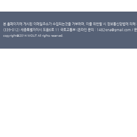
본 홈페이지에 게시된 이메일주소가 수집되는것을 거부하며, 이를 위반할 시 정보통신망법에 의해
(339-012) 세종특별자치시 도움6로 11 국토교통부 (온라인 문의 : 1482qna@gmail.com / 문
copyright@2014 MOLIT All rights reserved.