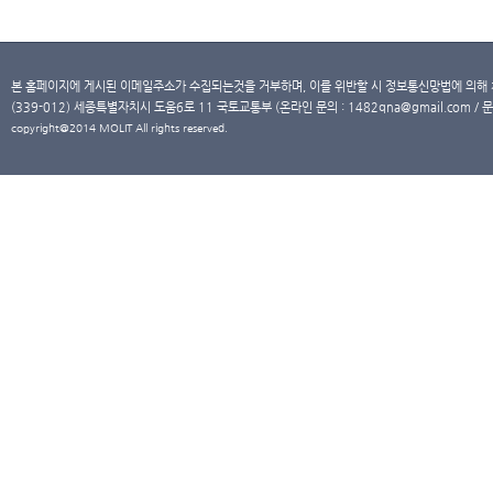
본 홈페이지에 게시된 이메일주소가 수집되는것을 거부하며, 이를 위반할 시 정보통신망법에 의해
(339-012) 세종특별자치시 도움6로 11 국토교통부 (온라인 문의 : 1482qna@gmail.com / 문
copyright@2014 MOLIT All rights reserved.