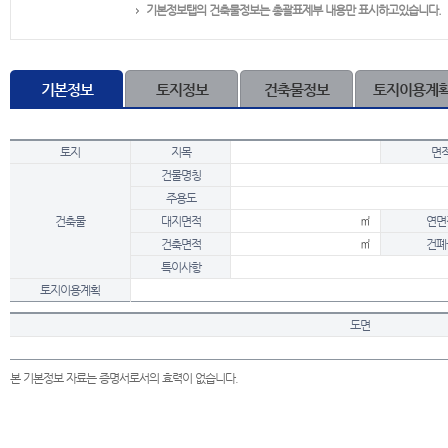
기본정보탭의 건축물정보는 총괄표제부 내용만 표시하고있습니다.
기본정보
토지정보
건축물정보
토지이용계
토지
지목
면
건물명칭
주용도
건축물
대지면적
㎡
연면
건축면적
㎡
건폐
특이사항
토지이용계획
도면
본 기본정보 자료는 증명서로서의 효력이 없습니다.