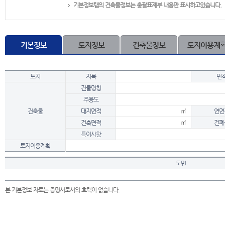
기본정보탭의 건축물정보는 총괄표제부 내용만 표시하고있습니다.
기본정보
토지정보
건축물정보
토지이용계
토지
지목
면
건물명칭
주용도
건축물
대지면적
㎡
연면
건축면적
㎡
건폐
특이사항
토지이용계획
도면
본 기본정보 자료는 증명서로서의 효력이 없습니다.