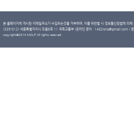
본 홈페이지에 게시된 이메일주소가 수집되는것을 거부하며, 이를 위반할 시 정보통신망법에 의해
(339-012) 세종특별자치시 도움6로 11 국토교통부 (온라인 문의 : 1482qna@gmail.com / 문
copyright@2014 MOLIT All rights reserved.