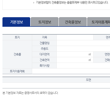
기본정보탭의 건축물정보는 총괄표제부 내용만 표시하고있습니다.
기본정보
토지정보
건축물정보
토지이용계
토지
지목
면
건물명칭
주용도
건축물
대지면적
㎡
연면
건축면적
㎡
건폐
특이사항
토지이용계획
도면
본 기본정보 자료는 증명서로서의 효력이 없습니다.