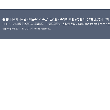
본 홈페이지에 게시된 이메일주소가 수집되는것을 거부하며, 이를 위반할 시 정보통신망법에 의해
(339-012) 세종특별자치시 도움6로 11 국토교통부 (온라인 문의 : 1482qna@gmail.com / 문
copyright@2014 MOLIT All rights reserved.