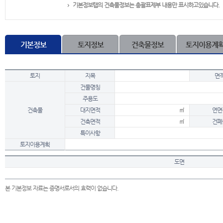
기본정보탭의 건축물정보는 총괄표제부 내용만 표시하고있습니다.
기본정보
토지정보
건축물정보
토지이용계
토지
지목
면
건물명칭
주용도
건축물
대지면적
㎡
연면
건축면적
㎡
건폐
특이사항
토지이용계획
도면
본 기본정보 자료는 증명서로서의 효력이 없습니다.