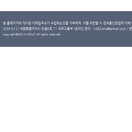
본 홈페이지에 게시된 이메일주소가 수집되는것을 거부하며, 이를 위반할 시 정보통신망법에 의해
(339-012) 세종특별자치시 도움6로 11 국토교통부 (온라인 문의 : 1482qna@gmail.com / 문
copyright@2014 MOLIT All rights reserved.