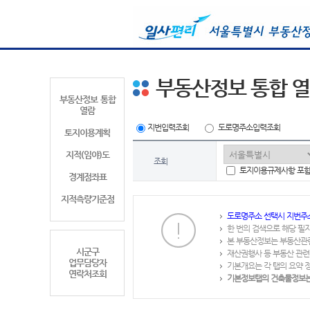
부동산정보 통합 
부동산정보 통합
열람
지번입력조회
도로명주소입력조회
토지이용계획
지적(임야)도
조회
토지이용규제사항 포
경계점좌표
지적측량기준점
도로명주소 선택시 지번주
한 번의 검색으로 해당 필
본 부동산정보는 부동산관
시군구
재산권행사 등 부동산 관련
업무담당자
기본개요는 각 탭의 요약 
연락처조회
기본정보탭의 건축물정보는