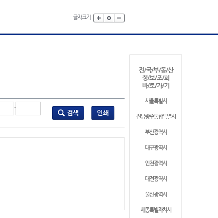
글자크기
전/국/부/동/산
정/보/조/회
바/로/가/기
서울특별시
-
전남광주통합특별시
부산광역시
대구광역시
인천광역시
대전광역시
울산광역시
세종특별자치시