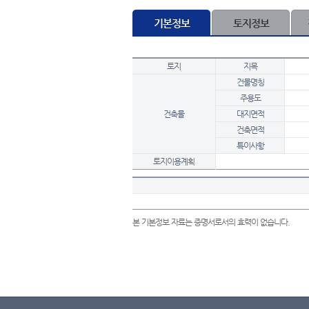
기본정보
토지정보
토지
지목
건물명칭
주용도
건축물
대지면적
건축면적
특이사항
토지이용계획
본 기본정보 자료는 증명서로서의 효력이 없습니다.