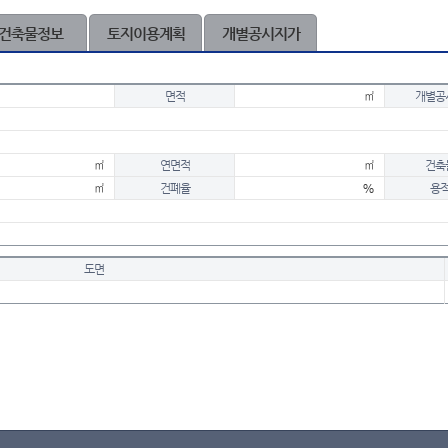
건축물정보
토지이용계획
개별공시지가
면적
㎡
개별공
㎡
연면적
㎡
건축
㎡
건폐율
%
용
도면