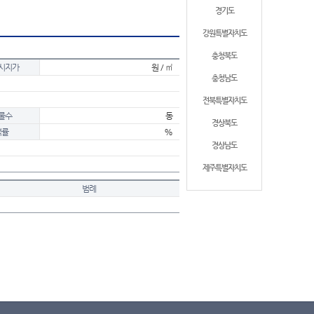
경기도
강원특별자치도
충청북도
시지가
원 / ㎡
충청남도
전북특별자치도
물수
동
경상북도
적률
%
경상남도
제주특별자치도
범례