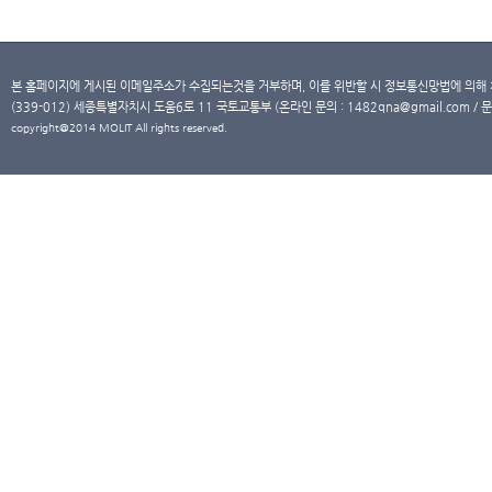
본 홈페이지에 게시된 이메일주소가 수집되는것을 거부하며, 이를 위반할 시 정보통신망법에 의해
(339-012) 세종특별자치시 도움6로 11 국토교통부 (온라인 문의 : 1482qna@gmail.com / 문
copyright@2014 MOLIT All rights reserved.