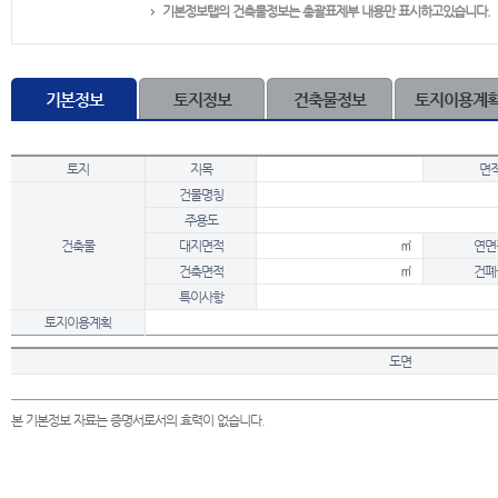
기본정보탭의 건축물정보는 총괄표제부 내용만 표시하고있습니다.
기본정보
토지정보
건축물정보
토지이용계
토지
지목
면
건물명칭
주용도
건축물
대지면적
㎡
연면
건축면적
㎡
건폐
특이사항
토지이용계획
도면
본 기본정보 자료는 증명서로서의 효력이 없습니다.