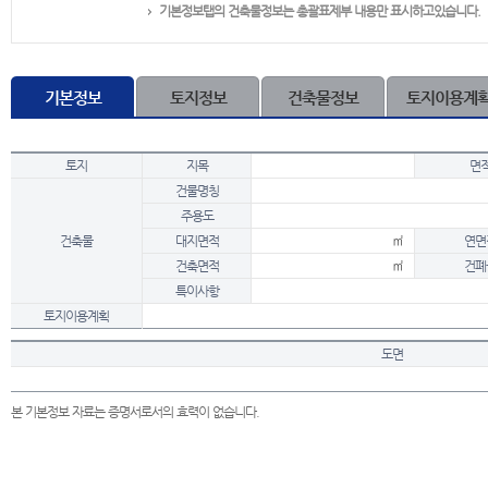
기본정보탭의 건축물정보는 총괄표제부 내용만 표시하고있습니다.
기본정보
토지정보
건축물정보
토지이용계
토지
지목
면
건물명칭
주용도
건축물
대지면적
㎡
연면
건축면적
㎡
건폐
특이사항
토지이용계획
도면
본 기본정보 자료는 증명서로서의 효력이 없습니다.