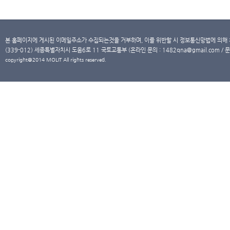
본 홈페이지에 게시된 이메일주소가 수집되는것을 거부하며, 이를 위반할 시 정보통신망법에 의해
(339-012) 세종특별자치시 도움6로 11 국토교통부 (온라인 문의 : 1482qna@gmail.com / 문
copyright@2014 MOLIT All rights reserved.