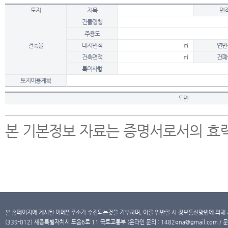
토지
지목
면
건물명칭
주용도
건축물
대지면적
㎡
연면
건축면적
㎡
건폐
특이사항
토지이용계획
도면
본 기본정보 자료는 증명서로서의 효
본 홈페이지에 게시된 이메일주소가 수집되는것을 거부하며, 이를 위반할 시 정보통신망법에 의해
(339-012) 세종특별자치시 도움6로 11 국토교통부 (온라인 문의 : 1482qna@gmail.com / 문