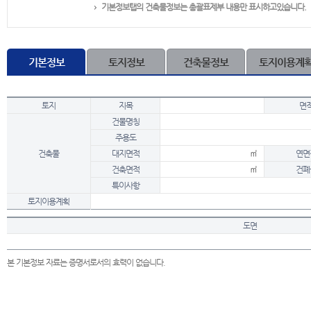
기본정보탭의 건축물정보는 총괄표제부 내용만 표시하고있습니다.
기본정보
토지정보
건축물정보
토지이용계
토지
지목
면
건물명칭
주용도
건축물
대지면적
㎡
연면
건축면적
㎡
건폐
특이사항
토지이용계획
도면
본 기본정보 자료는 증명서로서의 효력이 없습니다.