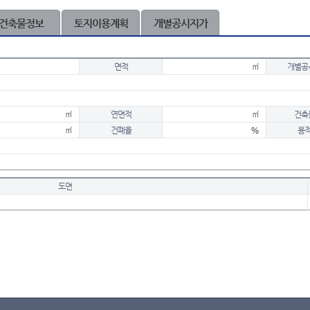
건축물정보
토지이용계획
개별공시지가
면적
㎡
개별공
㎡
연면적
㎡
건축
㎡
건폐율
%
용
도면