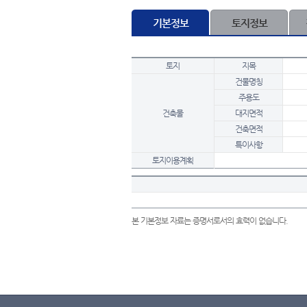
기본정보
토지정보
토지
지목
건물명칭
주용도
건축물
대지면적
건축면적
특이사항
토지이용계획
본 기본정보 자료는 증명서로서의 효력이 없습니다.