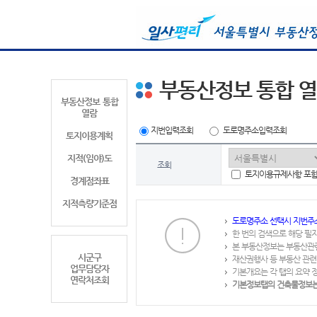
부동산정보 통합 
부동산정보 통합
열람
지번입력조회
도로명주소입력조회
토지이용계획
지적(임야)도
조회
토지이용규제사항 포
경계점좌표
지적측량기준점
도로명주소 선택시 지번주
한 번의 검색으로 해당 필
본 부동산정보는 부동산관
시군구
재산권행사 등 부동산 관련
업무담당자
기본개요는 각 탭의 요약 
연락처조회
기본정보탭의 건축물정보는