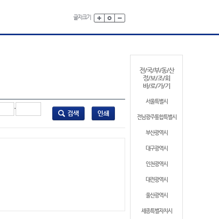
글자크기
전/국/부/동/산
정/보/조/회
바/로/가/기
서울특별시
-
전남광주통합특별시
부산광역시
대구광역시
인천광역시
대전광역시
울산광역시
세종특별자치시