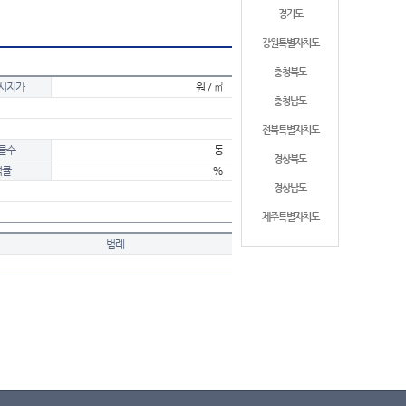
경기도
강원특별자치도
충청북도
시지가
원 / ㎡
충청남도
전북특별자치도
물수
동
경상북도
적률
%
경상남도
제주특별자치도
범례