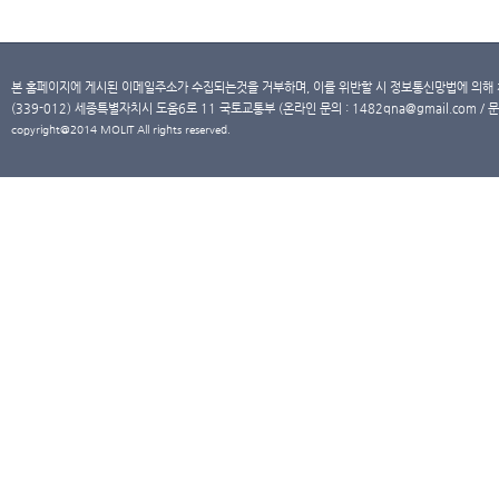
본 홈페이지에 게시된 이메일주소가 수집되는것을 거부하며, 이를 위반할 시 정보통신망법에 의해
(339-012) 세종특별자치시 도움6로 11 국토교통부 (온라인 문의 : 1482qna@gmail.com / 문
copyright@2014 MOLIT All rights reserved.