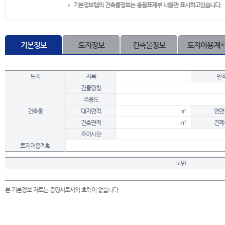
기본정보탭의 건축물정보는 총괄표제부 내용만 표시하고있습니다.
기본정보
토지정보
건축물정보
토지이용계
토지
지목
면
건물명칭
주용도
건축물
대지면적
㎡
연면
건축면적
㎡
건폐
특이사항
토지이용계획
도면
본 기본정보 자료는 증명서로서의 효력이 없습니다.