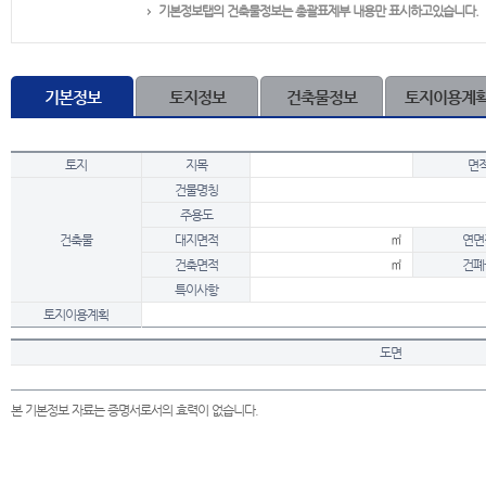
기본정보탭의 건축물정보는 총괄표제부 내용만 표시하고있습니다.
기본정보
토지정보
건축물정보
토지이용계
토지
지목
면
건물명칭
주용도
건축물
대지면적
㎡
연면
건축면적
㎡
건폐
특이사항
토지이용계획
도면
본 기본정보 자료는 증명서로서의 효력이 없습니다.