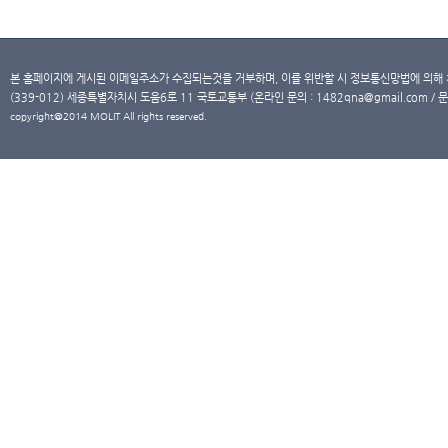
본 홈페이지에 게시된 이메일주소가 수집되는것을 거부하며, 이를 위반할 시 정보통신망법에 의해
(339-012) 세종특별자치시 도움6로 11 국토교통부 (온라인 문의 : 1482qna@gmail.com / 문
copyright@2014 MOLIT All rights reserved.