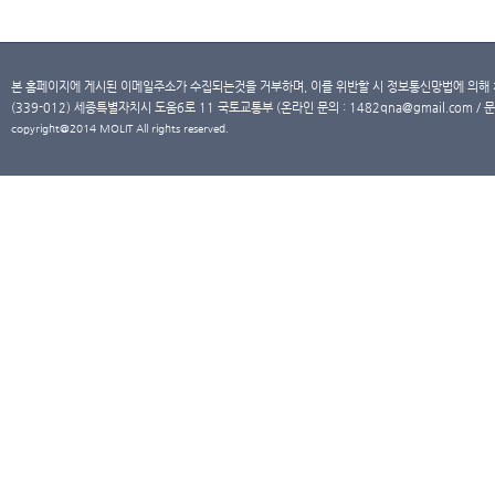
본 홈페이지에 게시된 이메일주소가 수집되는것을 거부하며, 이를 위반할 시 정보통신망법에 의해
(339-012) 세종특별자치시 도움6로 11 국토교통부 (온라인 문의 : 1482qna@gmail.com / 문
copyright@2014 MOLIT All rights reserved.