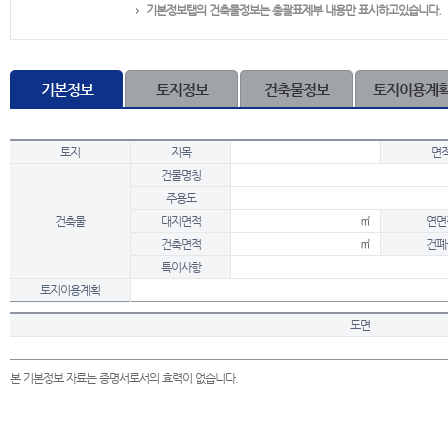
기본정보탭의 건축물정보는 총괄표제부 내용만 표시하고있습니다.
기본정보
토지정보
건축물정보
토지이용계
토지
지목
면
건물명칭
주용도
건축물
대지면적
㎡
연면
건축면적
㎡
건폐
특이사항
토지이용계획
도면
본 기본정보 자료는 증명서로서의 효력이 없습니다.