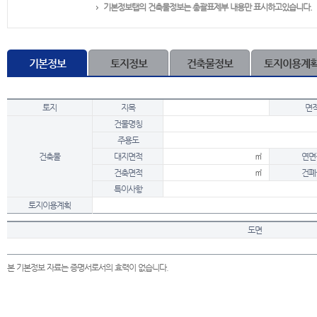
기본정보탭의 건축물정보는 총괄표제부 내용만 표시하고있습니다.
기본정보
토지정보
건축물정보
토지이용계
토지
지목
면
건물명칭
주용도
건축물
대지면적
㎡
연면
건축면적
㎡
건폐
특이사항
토지이용계획
도면
본 기본정보 자료는 증명서로서의 효력이 없습니다.