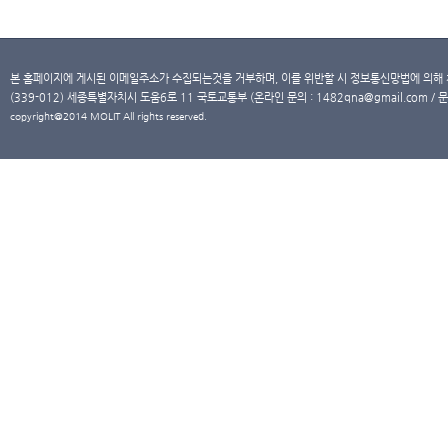
본 홈페이지에 게시된 이메일주소가 수집되는것을 거부하며, 이를 위반할 시 정보통신망법에 의해
(339-012) 세종특별자치시 도움6로 11 국토교통부 (온라인 문의 : 1482qna@gmail.com / 문
copyright@2014 MOLIT All rights reserved.