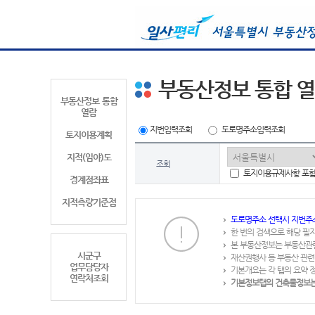
부동산정보 통합 
부동산정보 통합
열람
지번입력조회
도로명주소입력조회
토지이용계획
지적(임야)도
조회
토지이용규제사항 포
경계점좌표
지적측량기준점
도로명주소 선택시 지번주
한 번의 검색으로 해당 필
본 부동산정보는 부동산관
시군구
재산권행사 등 부동산 관련
업무담당자
기본개요는 각 탭의 요약 
연락처조회
기본정보탭의 건축물정보는