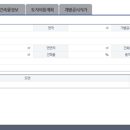
건축물정보
토지이용계획
개별공시지가
면적
㎡
개별공
㎡
연면적
㎡
건축
㎡
건폐율
%
용
도면