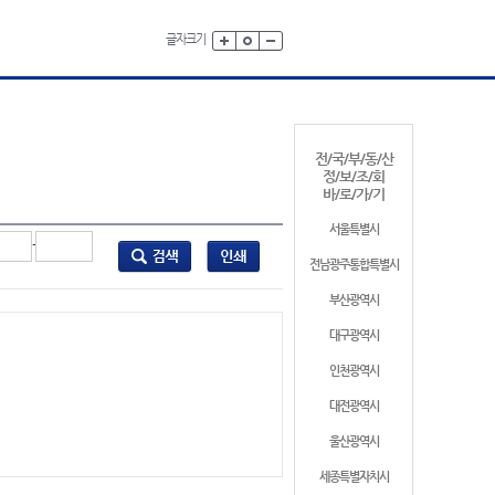
글자크기
전/국/부/동/산
정/보/조/회
바/로/가/기
서울특별시
-
전남광주통합특별시
부산광역시
대구광역시
인천광역시
대전광역시
울산광역시
세종특별자치시