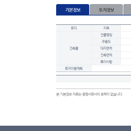
기본정보
토지정보
토지
지목
건물명칭
주용도
건축물
대지면적
건축면적
특이사항
토지이용계획
본 기본정보 자료는 증명서로서의 효력이 없습니다.