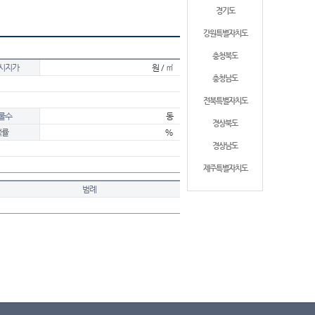
경기도
강원특별자치도
충청북도
시지가
원 / ㎡
충청남도
전북특별자치도
물수
동
경상북도
적률
%
경상남도
제주특별자치도
범례