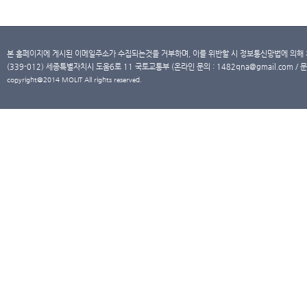
본 홈페이지에 게시된 이메일주소가 수집되는것을 거부하며, 이를 위반할 시 정보통신망법에 의해
(339-012) 세종특별자치시 도움6로 11 국토교통부 (온라인 문의 : 1482qna@gmail.com / 문
copyright@2014 MOLIT All rights reserved.