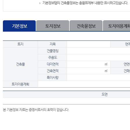
기본정보탭의 건축물정보는 총괄표제부 내용만 표시하고있습니다.
기본정보
토지정보
건축물정보
토지이용계
토지
지목
면
건물명칭
주용도
건축물
대지면적
㎡
연면
건축면적
㎡
건폐
특이사항
토지이용계획
도면
본 기본정보 자료는 증명서로서의 효력이 없습니다.