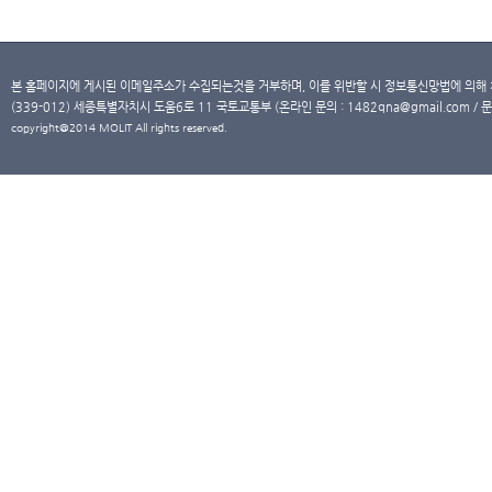
본 홈페이지에 게시된 이메일주소가 수집되는것을 거부하며, 이를 위반할 시 정보통신망법에 의해
(339-012) 세종특별자치시 도움6로 11 국토교통부 (온라인 문의 : 1482qna@gmail.com / 문
copyright@2014 MOLIT All rights reserved.