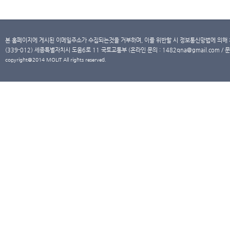
본 홈페이지에 게시된 이메일주소가 수집되는것을 거부하며, 이를 위반할 시 정보통신망법에 의해
(339-012) 세종특별자치시 도움6로 11 국토교통부 (온라인 문의 : 1482qna@gmail.com / 문
copyright@2014 MOLIT All rights reserved.