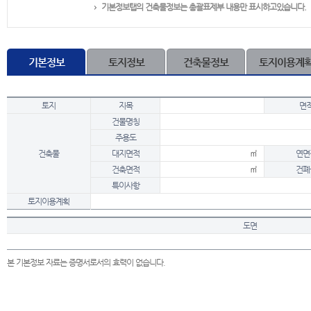
기본정보탭의 건축물정보는 총괄표제부 내용만 표시하고있습니다.
기본정보
토지정보
건축물정보
토지이용계
토지
지목
면
건물명칭
주용도
건축물
대지면적
㎡
연면
건축면적
㎡
건폐
특이사항
토지이용계획
도면
본 기본정보 자료는 증명서로서의 효력이 없습니다.