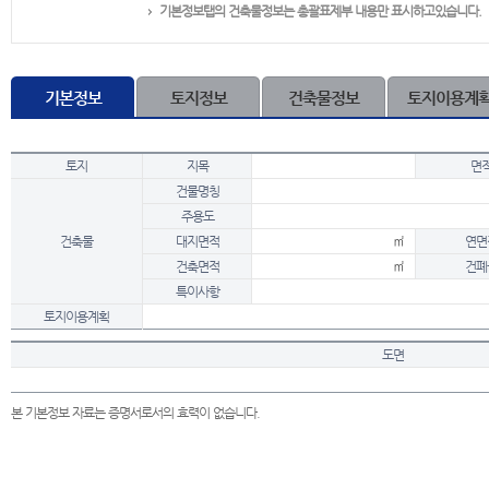
기본정보탭의 건축물정보는 총괄표제부 내용만 표시하고있습니다.
기본정보
토지정보
건축물정보
토지이용계
토지
지목
면
건물명칭
주용도
건축물
대지면적
㎡
연면
건축면적
㎡
건폐
특이사항
토지이용계획
도면
본 기본정보 자료는 증명서로서의 효력이 없습니다.