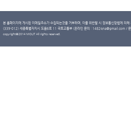
본 홈페이지에 게시된 이메일주소가 수집되는것을 거부하며, 이를 위반할 시 정보통신망법에 의해
(339-012) 세종특별자치시 도움6로 11 국토교통부 (온라인 문의 : 1482qna@gmail.com / 문
copyright@2014 MOLIT All rights reserved.