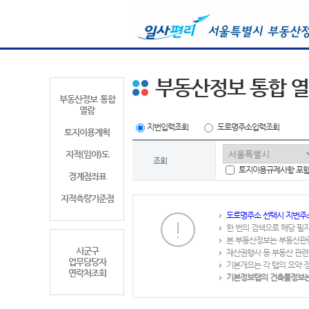
부동산정보 통합 
부동산정보 통합
열람
지번입력조회
도로명주소입력조회
토지이용계획
지적(임야)도
조회
토지이용규제사항 포
경계점좌표
지적측량기준점
도로명주소 선택시 지번주
한 번의 검색으로 해당 필
본 부동산정보는 부동산관
시군구
재산권행사 등 부동산 관련
업무담당자
기본개요는 각 탭의 요약 
연락처조회
기본정보탭의 건축물정보는