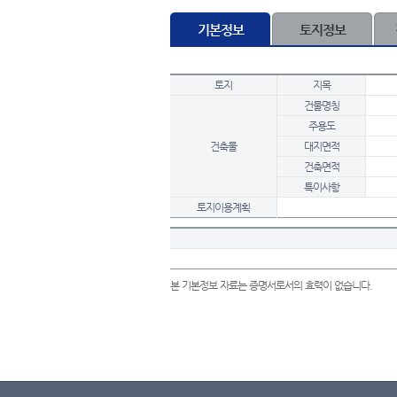
기본정보
토지정보
토지
지목
건물명칭
주용도
건축물
대지면적
건축면적
특이사항
토지이용계획
본 기본정보 자료는 증명서로서의 효력이 없습니다.