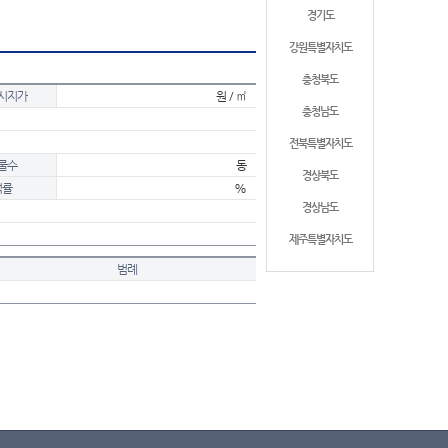
경기도
강원특별자치도
충청북도
시지가
원 / ㎡
충청남도
전북특별자치도
물수
동
경상북도
적률
%
경상남도
제주특별자치도
범례