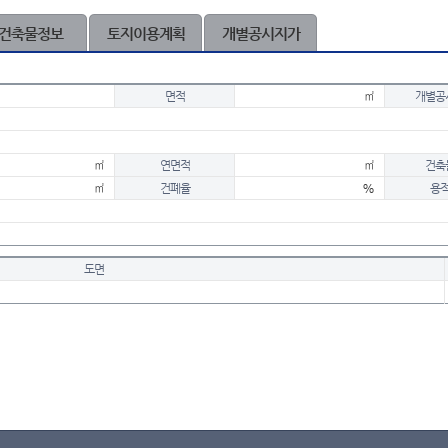
건축물정보
토지이용계획
개별공시지가
면적
㎡
개별공
㎡
연면적
㎡
건축
㎡
건폐율
%
용
도면