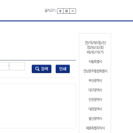
글자크기
전/국/부/동/산
정/보/조/회
바/로/가/기
서울특별시
-
전남광주통합특별시
부산광역시
대구광역시
인천광역시
대전광역시
울산광역시
세종특별자치시