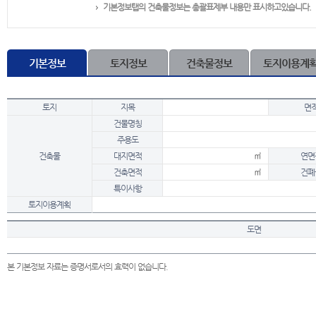
기본정보탭의 건축물정보는 총괄표제부 내용만 표시하고있습니다.
기본정보
토지정보
건축물정보
토지이용계
토지
지목
면
건물명칭
주용도
건축물
대지면적
㎡
연면
건축면적
㎡
건폐
특이사항
토지이용계획
도면
본 기본정보 자료는 증명서로서의 효력이 없습니다.