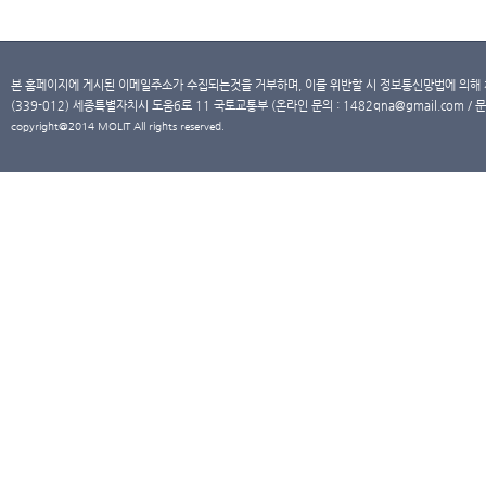
본 홈페이지에 게시된 이메일주소가 수집되는것을 거부하며, 이를 위반할 시 정보통신망법에 의해
(339-012) 세종특별자치시 도움6로 11 국토교통부 (온라인 문의 : 1482qna@gmail.com / 문
copyright@2014 MOLIT All rights reserved.