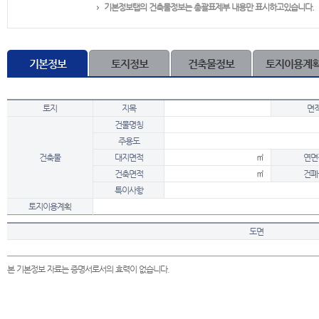
기본정보탭의 건축물정보는 총괄표제부 내용만 표시하고있습니다.
기본정보
토지정보
건축물정보
토지이용계
토지
지목
면
건물명칭
주용도
건축물
대지면적
㎡
연면
건축면적
㎡
건폐
특이사항
토지이용계획
도면
본 기본정보 자료는 증명서로서의 효력이 없습니다.