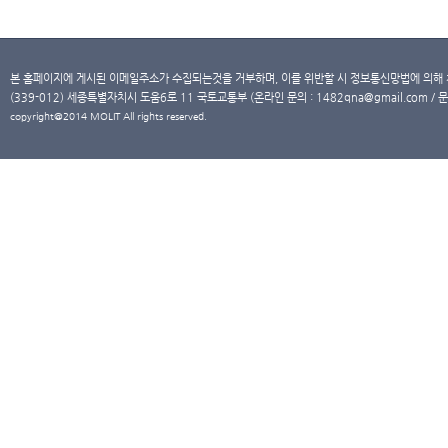
본 홈페이지에 게시된 이메일주소가 수집되는것을 거부하며, 이를 위반할 시 정보통신망법에 의해
(339-012) 세종특별자치시 도움6로 11 국토교통부 (온라인 문의 : 1482qna@gmail.com / 문
copyright@2014 MOLIT All rights reserved.