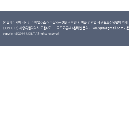
본 홈페이지에 게시된 이메일주소가 수집되는것을 거부하며, 이를 위반할 시 정보통신망법에 의해
(339-012) 세종특별자치시 도움6로 11 국토교통부 (온라인 문의 : 1482qna@gmail.com / 문
copyright@2014 MOLIT All rights reserved.