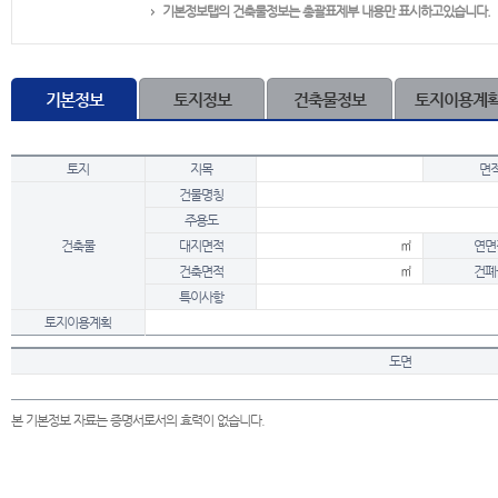
기본정보탭의 건축물정보는 총괄표제부 내용만 표시하고있습니다.
기본정보
토지정보
건축물정보
토지이용계
토지
지목
면
건물명칭
주용도
건축물
대지면적
㎡
연면
건축면적
㎡
건폐
특이사항
토지이용계획
도면
본 기본정보 자료는 증명서로서의 효력이 없습니다.