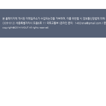
본 홈페이지에 게시된 이메일주소가 수집되는것을 거부하며, 이를 위반할 시 정보통신망법에 의해
(339-012) 세종특별자치시 도움6로 11 국토교통부 (온라인 문의 : 1482qna@gmail.com / 문
copyright@2014 MOLIT All rights reserved.