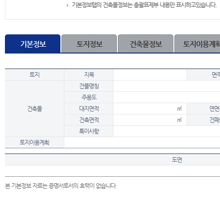
기본정보탭의 건축물정보는 총괄표제부 내용만 표시하고있습니다.
기본정보
토지정보
건축물정보
토지이용계
토지
지목
면
건물명칭
주용도
건축물
대지면적
㎡
연면
건축면적
㎡
건폐
특이사항
토지이용계획
도면
본 기본정보 자료는 증명서로서의 효력이 없습니다.