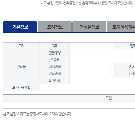
기본정보탭의 건축물정보는 총괄표제부 내용만 표시하고있습니다.
기본정보
토지정보
건축물정보
토지이용계
토지
지목
면
건물명칭
주용도
건축물
대지면적
㎡
연면
건축면적
㎡
건폐
특이사항
토지이용계획
도면
본 기본정보 자료는 증명서로서의 효력이 없습니다.