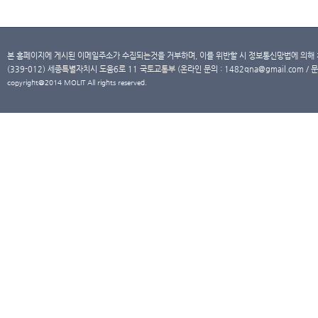
본 홈페이지에 게시된 이메일주소가 수집되는것을 거부하며, 이를 위반할 시 정보통신망법에 의해
(339-012) 세종특별자치시 도움6로 11 국토교통부 (온라인 문의 : 1482qna@gmail.com / 문
copyright@2014 MOLIT All rights reserved.