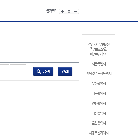
글자크기
전/국/부/동/산
정/보/조/회
바/로/가/기
서울특별시
-
전남광주통합특별시
부산광역시
대구광역시
인천광역시
대전광역시
울산광역시
세종특별자치시