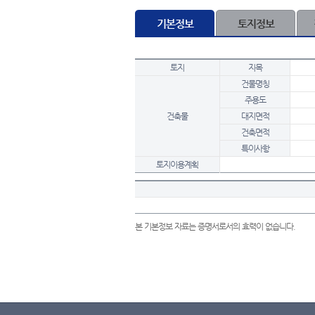
기본정보
토지정보
토지
지목
건물명칭
주용도
건축물
대지면적
건축면적
특이사항
토지이용계획
본 기본정보 자료는 증명서로서의 효력이 없습니다.