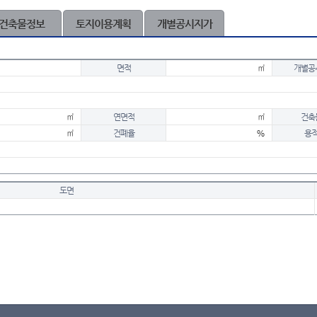
건축물정보
토지이용계획
개별공시지가
면적
㎡
개별공
㎡
연면적
㎡
건축
㎡
건폐율
%
용
도면