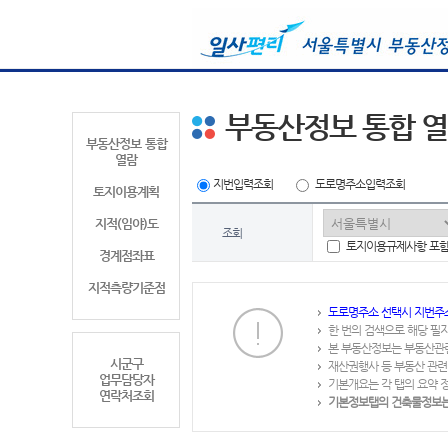
부동산정보 통합 
부동산정보 통합
열람
지번입력조회
도로명주소입력조회
토지이용계획
지적(임야)도
조회
토지이용규제사항 포
경계점좌표
지적측량기준점
도로명주소 선택시 지번주
한 번의 검색으로 해당 필
본 부동산정보는 부동산관
시군구
재산권행사 등 부동산 관련
업무담당자
기본개요는 각 탭의 요약 
연락처조회
기본정보탭의 건축물정보는