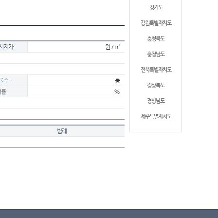
경기도
강원특별자치도
충청북도
시지가
원 / ㎡
충청남도
전북특별자치도
물수
동
경상북도
적률
%
경상남도
제주특별자치도
범례