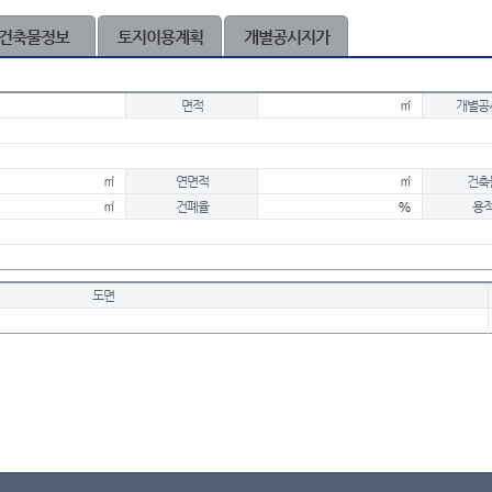
건축물정보
토지이용계획
개별공시지가
면적
㎡
개별공
㎡
연면적
㎡
건축
㎡
건폐율
%
용
도면