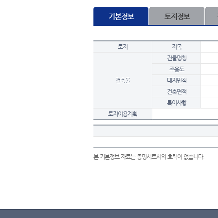
기본정보
토지정보
토지
지목
건물명칭
주용도
건축물
대지면적
건축면적
특이사항
토지이용계획
본 기본정보 자료는 증명서로서의 효력이 없습니다.