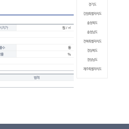
경기도
강원특별자치도
충청북도
시지가
원 / ㎡
충청남도
전북특별자치도
물수
동
경상북도
적률
%
경상남도
제주특별자치도
범례