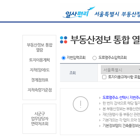
부동산정보 통합 
부동산정보 통합
열람
지번입력조회
도로명주소입력조회
토지이용계획
지적(임야)도
조회
토지이용규제사항 포
경계점좌표
지적측량기준점
도로명주소 선택시 지번주
한 번의 검색으로 해당 필
본 부동산정보는 부동산관
시군구
재산권행사 등 부동산 관련
업무담당자
기본개요는 각 탭의 요약 
연락처조회
기본정보탭의 건축물정보는