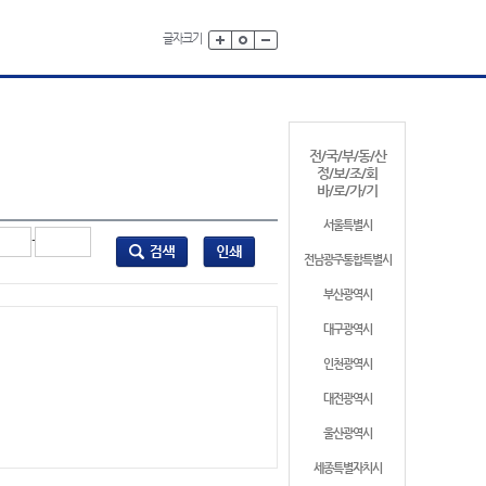
글자크기
전/국/부/동/산
정/보/조/회
바/로/가/기
서울특별시
-
전남광주통합특별시
부산광역시
대구광역시
인천광역시
대전광역시
울산광역시
세종특별자치시