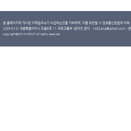
본 홈페이지에 게시된 이메일주소가 수집되는것을 거부하며, 이를 위반할 시 정보통신망법에 의해
(339-012) 세종특별자치시 도움6로 11 국토교통부 (온라인 문의 : 1482qna@gmail.com / 문
copyright@2014 MOLIT All rights reserved.