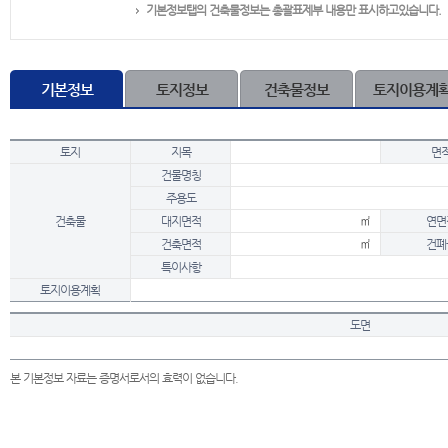
기본정보탭의 건축물정보는 총괄표제부 내용만 표시하고있습니다.
기본정보
토지정보
건축물정보
토지이용계
토지
지목
면
건물명칭
주용도
건축물
대지면적
㎡
연면
건축면적
㎡
건폐
특이사항
토지이용계획
도면
본 기본정보 자료는 증명서로서의 효력이 없습니다.