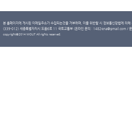
본 홈페이지에 게시된 이메일주소가 수집되는것을 거부하며, 이를 위반할 시 정보통신망법에 의해
(339-012) 세종특별자치시 도움6로 11 국토교통부 (온라인 문의 : 1482qna@gmail.com / 문
copyright@2014 MOLIT All rights reserved.