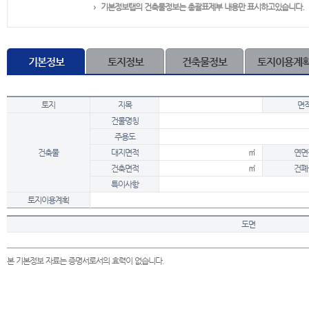
기본정보탭의 건축물정보는 총괄표제부 내용만 표시하고있습니다.
기본정보
토지정보
건축물정보
토지이용계
토지
지목
면
건물명칭
주용도
건축물
대지면적
㎡
연면
건축면적
㎡
건폐
특이사항
토지이용계획
도면
본 기본정보 자료는 증명서로서의 효력이 없습니다.