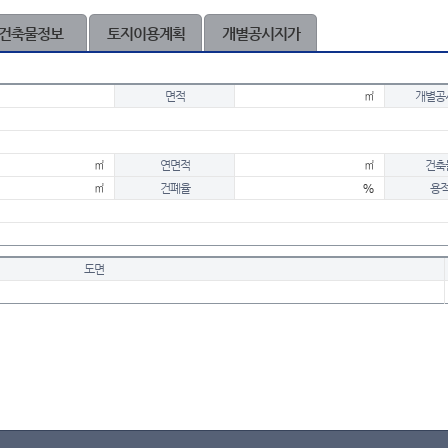
건축물정보
토지이용계획
개별공시지가
면적
㎡
개별공
㎡
연면적
㎡
건축
㎡
건폐율
%
용
도면