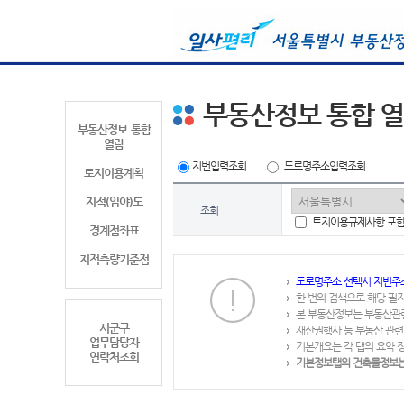
부동산정보 통합 
부동산정보 통합
열람
지번입력조회
도로명주소입력조회
토지이용계획
지적(임야)도
조회
토지이용규제사항 포
경계점좌표
지적측량기준점
도로명주소 선택시 지번주
한 번의 검색으로 해당 필
본 부동산정보는 부동산관
시군구
재산권행사 등 부동산 관련
업무담당자
기본개요는 각 탭의 요약 
연락처조회
기본정보탭의 건축물정보는