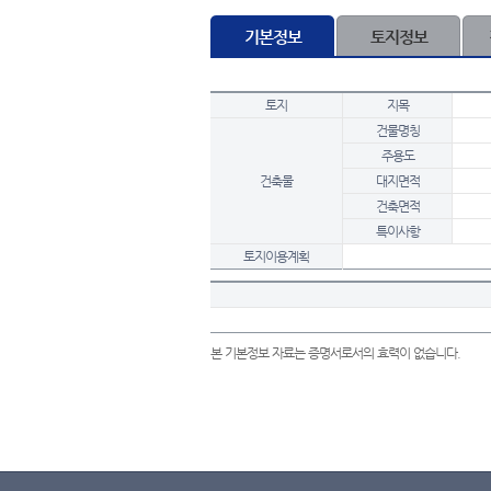
기본정보
토지정보
토지
지목
건물명칭
주용도
건축물
대지면적
건축면적
특이사항
토지이용계획
본 기본정보 자료는 증명서로서의 효력이 없습니다.