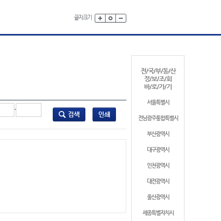
글자크기
전/국/부/동/산
정/보/조/회
바/로/가/기
서울특별시
-
전남광주통합특별시
부산광역시
대구광역시
인천광역시
대전광역시
울산광역시
세종특별자치시