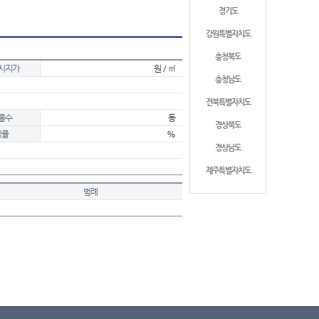
경기도
강원특별자치도
충청북도
시지가
원 / ㎡
충청남도
전북특별자치도
물수
동
경상북도
적률
%
경상남도
제주특별자치도
범례