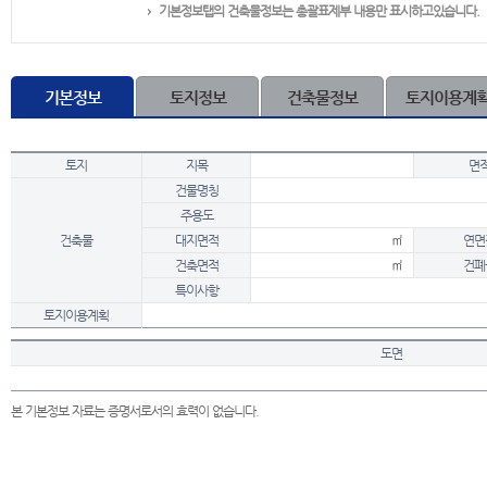
기본정보탭의 건축물정보는 총괄표제부 내용만 표시하고있습니다.
기본정보
토지정보
건축물정보
토지이용계
토지
지목
면
건물명칭
주용도
건축물
대지면적
㎡
연면
건축면적
㎡
건폐
특이사항
토지이용계획
도면
본 기본정보 자료는 증명서로서의 효력이 없습니다.