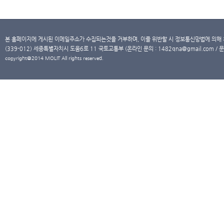
본 홈페이지에 게시된 이메일주소가 수집되는것을 거부하며, 이를 위반할 시 정보통신망법에 의해
(339-012) 세종특별자치시 도움6로 11 국토교통부 (온라인 문의 : 1482qna@gmail.com / 문
copyright@2014 MOLIT All rights reserved.