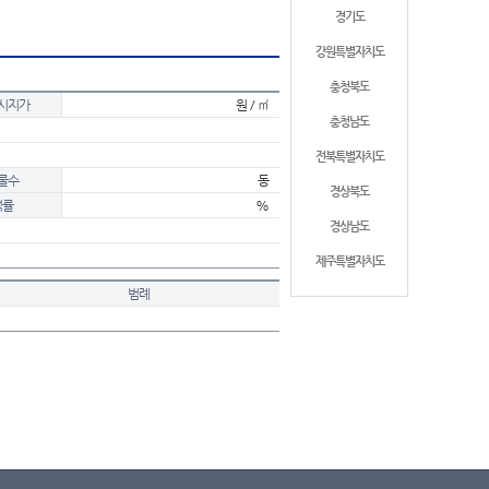
경기도
강원특별자치도
충청북도
시지가
원 / ㎡
충청남도
전북특별자치도
물수
동
경상북도
적률
%
경상남도
제주특별자치도
범례