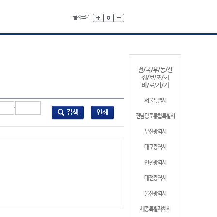
글자크기
전/국/부/동/산
정/보/조/회
바/로/가/기
서울특별시
-
전남광주통합특별시
부산광역시
대구광역시
인천광역시
대전광역시
울산광역시
세종특별자치시