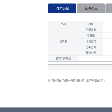
기본정보
토지정보
토지
지목
건물명칭
주용도
건축물
대지면적
건축면적
특이사항
토지이용계획
본 기본정보 자료는 증명서로서의 효력이 없습니다.