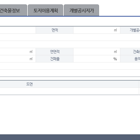
건축물정보
토지이용계획
개별공시지가
면적
㎡
개별공
㎡
연면적
㎡
건축
㎡
건폐율
%
용
도면