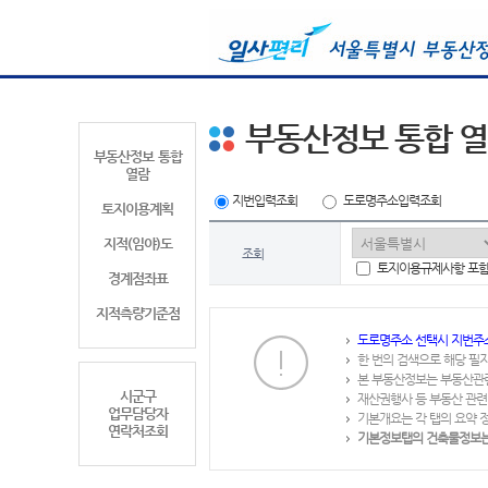
부동산정보 통합 
부동산정보 통합
열람
지번입력조회
도로명주소입력조회
토지이용계획
지적(임야)도
조회
토지이용규제사항 포
경계점좌표
지적측량기준점
도로명주소 선택시 지번주
한 번의 검색으로 해당 필
본 부동산정보는 부동산관
시군구
재산권행사 등 부동산 관련
업무담당자
기본개요는 각 탭의 요약 
연락처조회
기본정보탭의 건축물정보는