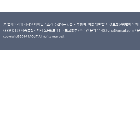
본 홈페이지에 게시된 이메일주소가 수집되는것을 거부하며, 이를 위반할 시 정보통신망법에 의해
(339-012) 세종특별자치시 도움6로 11 국토교통부 (온라인 문의 : 1482qna@gmail.com / 문
copyright@2014 MOLIT All rights reserved.