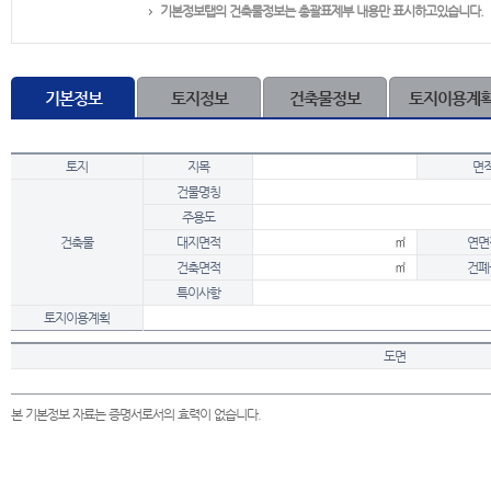
기본정보탭의 건축물정보는 총괄표제부 내용만 표시하고있습니다.
기본정보
토지정보
건축물정보
토지이용계
토지
지목
면
건물명칭
주용도
건축물
대지면적
㎡
연면
건축면적
㎡
건폐
특이사항
토지이용계획
도면
본 기본정보 자료는 증명서로서의 효력이 없습니다.