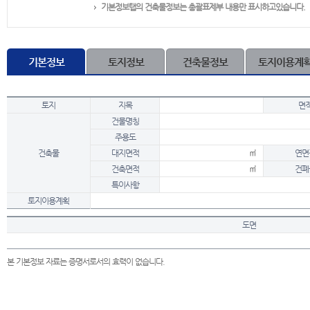
기본정보탭의 건축물정보는 총괄표제부 내용만 표시하고있습니다.
기본정보
토지정보
건축물정보
토지이용계
토지
지목
면
건물명칭
주용도
건축물
대지면적
㎡
연면
건축면적
㎡
건폐
특이사항
토지이용계획
도면
본 기본정보 자료는 증명서로서의 효력이 없습니다.