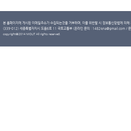
본 홈페이지에 게시된 이메일주소가 수집되는것을 거부하며, 이를 위반할 시 정보통신망법에 의해
(339-012) 세종특별자치시 도움6로 11 국토교통부 (온라인 문의 : 1482qna@gmail.com / 문
copyright@2014 MOLIT All rights reserved.